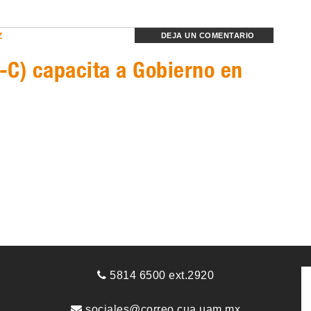
Z
DEJA UN COMENTARIO
-C) capacita a Gobierno en
5814 6500 ext.2920
sociales@correo.cua.uam.mx