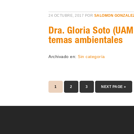
24 OCTUBRE, 2017
POR
SALOMON GONZALE
Dra. Gloria Soto (UAM
temas ambientales
Archivado en:
Sin categoría
1
2
3
NEXT PAGE »